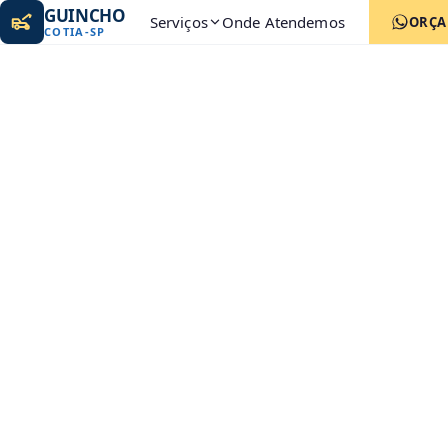
GUINCHO
Serviços
Onde Atendemos
ORÇ
COTIA
-
SP