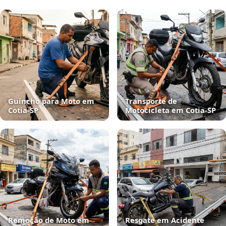
Guincho para Moto em
Transporte de
Cotia‑SP
Motocicleta em Cotia‑SP
Remoção de Moto em
Resgate em Acidente