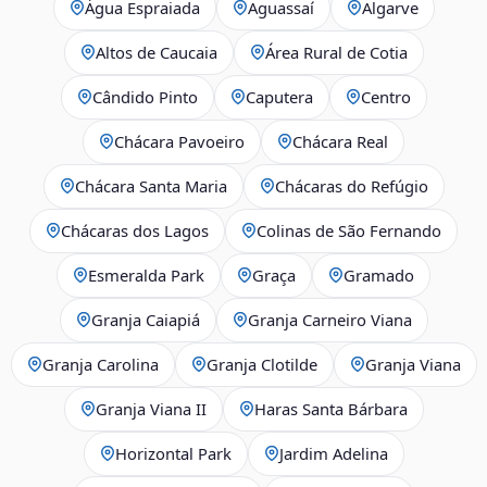
Água Espraiada
Aguassaí
Algarve
Altos de Caucaia
Área Rural de Cotia
Cândido Pinto
Caputera
Centro
Chácara Pavoeiro
Chácara Real
Chácara Santa Maria
Chácaras do Refúgio
Chácaras dos Lagos
Colinas de São Fernando
Esmeralda Park
Graça
Gramado
Granja Caiapiá
Granja Carneiro Viana
Granja Carolina
Granja Clotilde
Granja Viana
Granja Viana II
Haras Santa Bárbara
Horizontal Park
Jardim Adelina