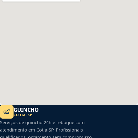
GUINCHO
COTIA
-
SP
Serviços de guincho 24h e reboque com
atendimento em
Cotia
-
SP
. Profissionais
qualificados, orçamento sem compromisso