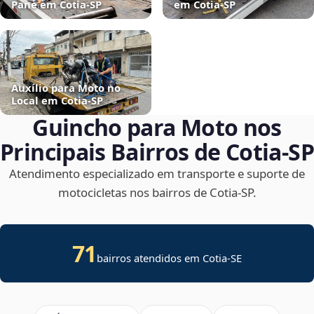
Pane em Cotia‑SP
em Cotia‑SP
Auxílio para Moto no
Local em Cotia‑SP
Guincho para Moto nos
Principais Bairros de Cotia‑SP
Atendimento especializado em transporte e suporte de
motocicletas nos bairros de Cotia‑SP.
71
bairros atendidos em
Cotia
-
SE