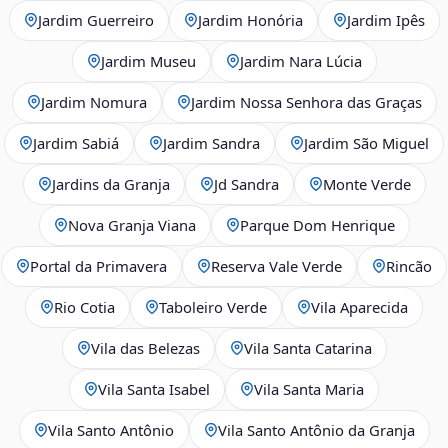
Jardim Guerreiro
Jardim Honória
Jardim Ipês
Jardim Museu
Jardim Nara Lúcia
Jardim Nomura
Jardim Nossa Senhora das Graças
Jardim Sabiá
Jardim Sandra
Jardim São Miguel
Jardins da Granja
Jd Sandra
Monte Verde
Nova Granja Viana
Parque Dom Henrique
Portal da Primavera
Reserva Vale Verde
Rincão
Rio Cotia
Taboleiro Verde
Vila Aparecida
Vila das Belezas
Vila Santa Catarina
Vila Santa Isabel
Vila Santa Maria
Vila Santo Antônio
Vila Santo Antônio da Granja