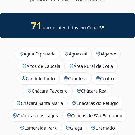
71
bairros atendidos em
Cotia
-
SE
Água Espraiada
Aguassaí
Algarve
Altos de Caucaia
Área Rural de Cotia
Cândido Pinto
Caputera
Centro
Chácara Pavoeiro
Chácara Real
Chácara Santa Maria
Chácaras do Refúgio
Chácaras dos Lagos
Colinas de São Fernando
Esmeralda Park
Graça
Gramado