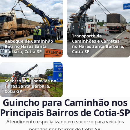
Transporte de
Reboque de Caminhão
Caminhões e Carretas
Baú no Haras Santa
no Haras Santa Bárbara,
Bárbara, Cotia‑SP
Cotia‑SP
Socorro em Rodovias no
Haras Santa Bárbara,
Cotia‑SP
Guincho para Caminhão nos
Principais Bairros de Cotia‑SP
Atendimento especializado em socorro para veículos
pesados nos bairros de Cotia‑SP.