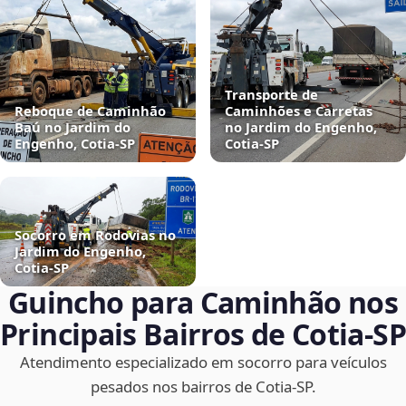
Transporte de
Reboque de Caminhão
Caminhões e Carretas
Baú no Jardim do
no Jardim do Engenho,
Engenho, Cotia‑SP
Cotia‑SP
Socorro em Rodovias no
Jardim do Engenho,
Cotia‑SP
Guincho para Caminhão nos
Principais Bairros de Cotia‑SP
Atendimento especializado em socorro para veículos
pesados nos bairros de Cotia‑SP.