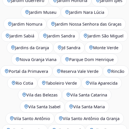
Jardim Guerreiro
Jardim Honória
Jardim Ipês
Jardim Museu
Jardim Nara Lúcia
Jardim Nomura
Jardim Nossa Senhora das Graças
Jardim Sabiá
Jardim Sandra
Jardim São Miguel
Jardins da Granja
Jd Sandra
Monte Verde
Nova Granja Viana
Parque Dom Henrique
Portal da Primavera
Reserva Vale Verde
Rincão
Rio Cotia
Taboleiro Verde
Vila Aparecida
Vila das Belezas
Vila Santa Catarina
Vila Santa Isabel
Vila Santa Maria
Vila Santo Antônio
Vila Santo Antônio da Granja