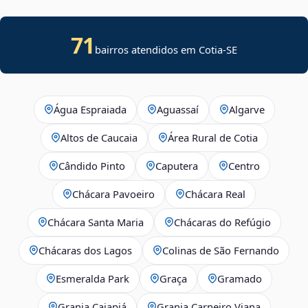
71
bairros atendidos em
Cotia
-
SE
Água Espraiada
Aguassaí
Algarve
Altos de Caucaia
Área Rural de Cotia
Cândido Pinto
Caputera
Centro
Chácara Pavoeiro
Chácara Real
Chácara Santa Maria
Chácaras do Refúgio
Chácaras dos Lagos
Colinas de São Fernando
Esmeralda Park
Graça
Gramado
Granja Caiapiá
Granja Carneiro Viana