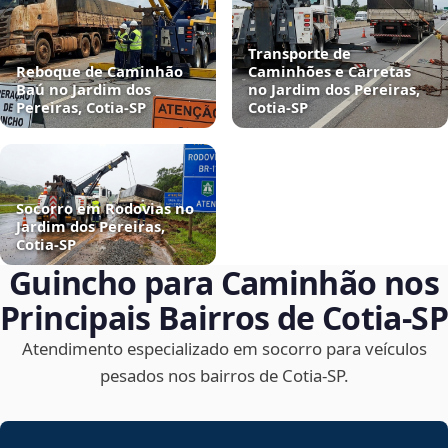
Transporte de
Reboque de Caminhão
Caminhões e Carretas
Baú no Jardim dos
no Jardim dos Pereiras,
Pereiras, Cotia‑SP
Cotia‑SP
Socorro em Rodovias no
Jardim dos Pereiras,
Cotia‑SP
Guincho para Caminhão nos
Principais Bairros de Cotia‑SP
Atendimento especializado em socorro para veículos
pesados nos bairros de Cotia‑SP.