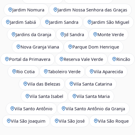
Jardim Nomura
Jardim Nossa Senhora das Graças
Jardim Sabiá
Jardim Sandra
Jardim São Miguel
Jardins da Granja
Jd Sandra
Monte Verde
Nova Granja Viana
Parque Dom Henrique
Portal da Primavera
Reserva Vale Verde
Rincão
Rio Cotia
Taboleiro Verde
Vila Aparecida
Vila das Belezas
Vila Santa Catarina
Vila Santa Isabel
Vila Santa Maria
Vila Santo Antônio
Vila Santo Antônio da Granja
Vila São Joaquim
Vila São José
Vila São Roque