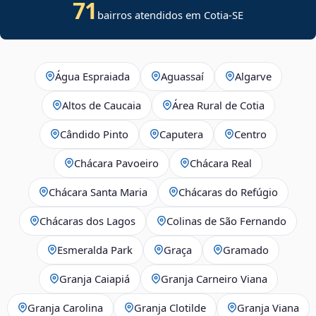
71
bairros atendidos em
Cotia
-
SE
Água Espraiada
Aguassaí
Algarve
Altos de Caucaia
Área Rural de Cotia
Cândido Pinto
Caputera
Centro
Chácara Pavoeiro
Chácara Real
Chácara Santa Maria
Chácaras do Refúgio
Chácaras dos Lagos
Colinas de São Fernando
Esmeralda Park
Graça
Gramado
Granja Caiapiá
Granja Carneiro Viana
Granja Carolina
Granja Clotilde
Granja Viana