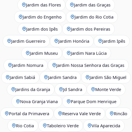
Jardim das Flores
Jardim das Graças
Jardim do Engenho
Jardim do Rio Cotia
Jardim dos Ipês
Jardim dos Pereiras
Jardim Guerreiro
Jardim Honória
Jardim Ipês
Jardim Museu
Jardim Nara Lúcia
Jardim Nomura
Jardim Nossa Senhora das Graças
Jardim Sabiá
Jardim Sandra
Jardim São Miguel
Jardins da Granja
Jd Sandra
Monte Verde
Nova Granja Viana
Parque Dom Henrique
Portal da Primavera
Reserva Vale Verde
Rincão
Rio Cotia
Taboleiro Verde
Vila Aparecida