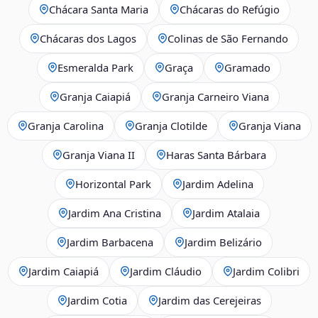
Chácara Santa Maria
Chácaras do Refúgio
Chácaras dos Lagos
Colinas de São Fernando
Esmeralda Park
Graça
Gramado
Granja Caiapiá
Granja Carneiro Viana
Granja Carolina
Granja Clotilde
Granja Viana
Granja Viana II
Haras Santa Bárbara
Horizontal Park
Jardim Adelina
Jardim Ana Cristina
Jardim Atalaia
Jardim Barbacena
Jardim Belizário
Jardim Caiapiá
Jardim Cláudio
Jardim Colibri
Jardim Cotia
Jardim das Cerejeiras