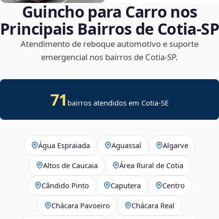
Guincho para Carro nos
Principais Bairros de Cotia‑SP
Atendimento de reboque automotivo e suporte
emergencial nos bairros de Cotia‑SP.
71
bairros atendidos em
Cotia
-
SE
Água Espraiada
Aguassaí
Algarve
Altos de Caucaia
Área Rural de Cotia
Cândido Pinto
Caputera
Centro
Chácara Pavoeiro
Chácara Real