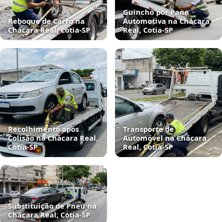
Guincho por Pane
Reboque de Carro na
Automotiva na Chácara
Chácara Real, Cotia‑SP
Real, Cotia‑SP
Recolhimento após
Transporte de
Colisão na Chácara Real,
Automóvel na Chácara
Cotia‑SP
Real, Cotia‑SP
Substituição de Pneu na
Chácara Real, Cotia‑SP