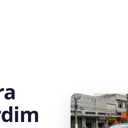
ra
rdim