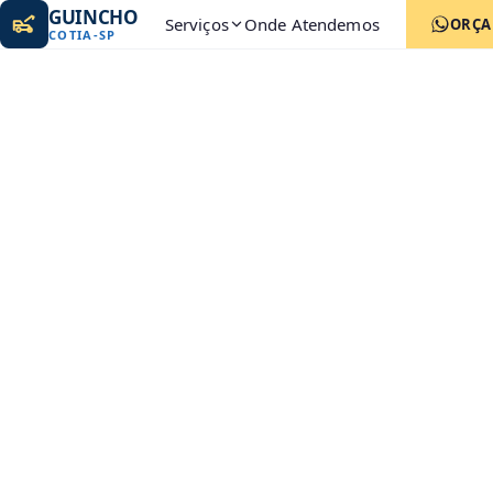
GUINCHO
Serviços
Onde Atendemos
ORÇ
COTIA
-
SP