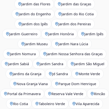
Jardim das Flores
Jardim das Graças
Jardim do Engenho
Jardim do Rio Cotia
Jardim dos Ipês
Jardim dos Pereiras
Jardim Guerreiro
Jardim Honória
Jardim Ipês
Jardim Museu
Jardim Nara Lúcia
Jardim Nomura
Jardim Nossa Senhora das Graças
Jardim Sabiá
Jardim Sandra
Jardim São Miguel
Jardins da Granja
Jd Sandra
Monte Verde
Nova Granja Viana
Parque Dom Henrique
Portal da Primavera
Reserva Vale Verde
Rincão
Rio Cotia
Taboleiro Verde
Vila Aparecida