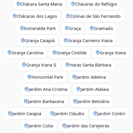
Chácara Santa Maria
Chácaras do Refúgio
Chácaras dos Lagos
Colinas de São Fernando
Esmeralda Park
Graça
Gramado
Granja Caiapiá
Granja Carneiro Viana
Granja Carolina
Granja Clotilde
Granja Viana
Granja Viana II
Haras Santa Bárbara
Horizontal Park
Jardim Adelina
Jardim Ana Cristina
Jardim Atalaia
Jardim Barbacena
Jardim Belizário
Jardim Caiapiá
Jardim Cláudio
Jardim Colibri
Jardim Cotia
Jardim das Cerejeiras