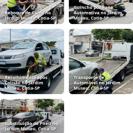
Guincho por Pane
Reboque de Carro no
Automotiva no Jardim
Jardim Museu, Cotia‑SP
Museu, Cotia‑SP
Recolhimento após
Transporte de
Colisão no Jardim
Automóvel no Jardim
Museu, Cotia‑SP
Museu, Cotia‑SP
Substituição de Pneu no
Jardim Museu, Cotia‑SP