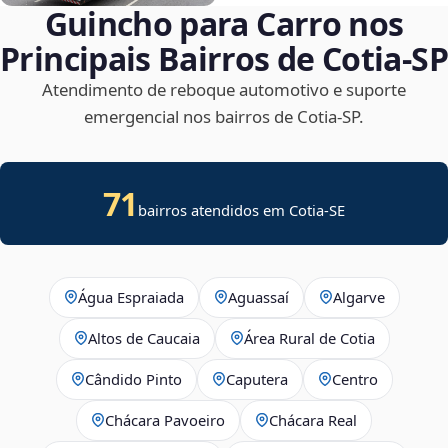
Guincho para Carro nos
Principais Bairros de Cotia‑SP
Atendimento de reboque automotivo e suporte
emergencial nos bairros de Cotia‑SP.
71
bairros atendidos em
Cotia
-
SE
Água Espraiada
Aguassaí
Algarve
Altos de Caucaia
Área Rural de Cotia
Cândido Pinto
Caputera
Centro
Chácara Pavoeiro
Chácara Real