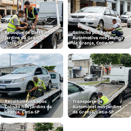
Reboque de Carro nos
Guincho por Pane
Jardins da Granja,
Automotiva nos Jardins
Cotia‑SP
da Granja, Cotia‑SP
Recolhimento após
Transporte de
Colisão nos Jardins da
Automóvel nos Jardins
Granja, Cotia‑SP
da Granja, Cotia‑SP