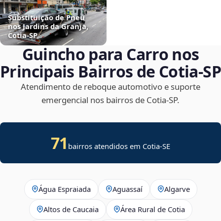
Substituição de Pneu
nos Jardins da Granja,
Cotia‑SP
Guincho para Carro nos
Principais Bairros de Cotia‑SP
Atendimento de reboque automotivo e suporte
emergencial nos bairros de Cotia‑SP.
71
bairros atendidos em
Cotia
-
SE
Água Espraiada
Aguassaí
Algarve
Altos de Caucaia
Área Rural de Cotia