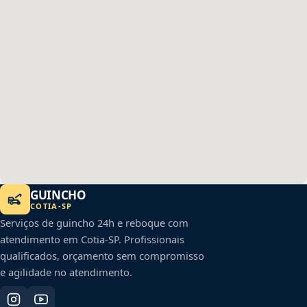
GUINCHO
COTIA
-
SP
Serviços de guincho 24h e reboque com
atendimento em
Cotia
-
SP
. Profissionais
qualificados, orçamento sem compromisso
e agilidade no atendimento.