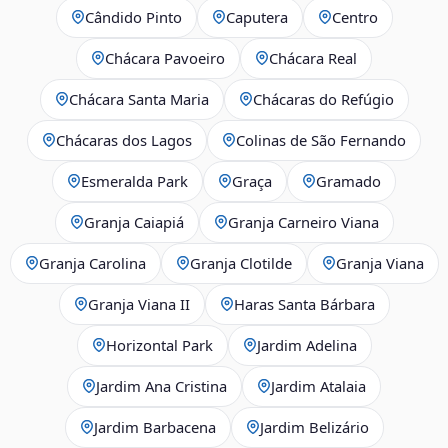
Cândido Pinto
Caputera
Centro
Chácara Pavoeiro
Chácara Real
Chácara Santa Maria
Chácaras do Refúgio
Chácaras dos Lagos
Colinas de São Fernando
Esmeralda Park
Graça
Gramado
Granja Caiapiá
Granja Carneiro Viana
Granja Carolina
Granja Clotilde
Granja Viana
Granja Viana II
Haras Santa Bárbara
Horizontal Park
Jardim Adelina
Jardim Ana Cristina
Jardim Atalaia
Jardim Barbacena
Jardim Belizário