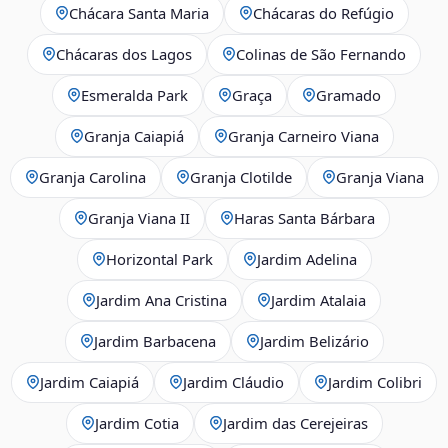
Chácara Santa Maria
Chácaras do Refúgio
Chácaras dos Lagos
Colinas de São Fernando
Esmeralda Park
Graça
Gramado
Granja Caiapiá
Granja Carneiro Viana
Granja Carolina
Granja Clotilde
Granja Viana
Granja Viana II
Haras Santa Bárbara
Horizontal Park
Jardim Adelina
Jardim Ana Cristina
Jardim Atalaia
Jardim Barbacena
Jardim Belizário
Jardim Caiapiá
Jardim Cláudio
Jardim Colibri
Jardim Cotia
Jardim das Cerejeiras