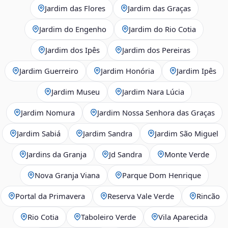
Jardim das Flores
Jardim das Graças
Jardim do Engenho
Jardim do Rio Cotia
Jardim dos Ipês
Jardim dos Pereiras
Jardim Guerreiro
Jardim Honória
Jardim Ipês
Jardim Museu
Jardim Nara Lúcia
Jardim Nomura
Jardim Nossa Senhora das Graças
Jardim Sabiá
Jardim Sandra
Jardim São Miguel
Jardins da Granja
Jd Sandra
Monte Verde
Nova Granja Viana
Parque Dom Henrique
Portal da Primavera
Reserva Vale Verde
Rincão
Rio Cotia
Taboleiro Verde
Vila Aparecida