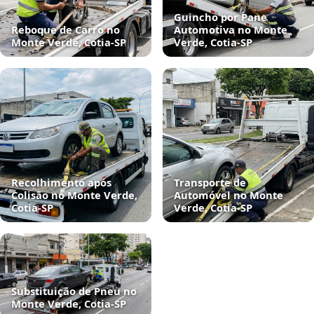
Guincho por Pane
Reboque de Carro no
Automotiva no Monte
Monte Verde, Cotia‑SP
Verde, Cotia‑SP
Recolhimento após
Transporte de
Colisão no Monte Verde,
Automóvel no Monte
Cotia‑SP
Verde, Cotia‑SP
Substituição de Pneu no
Monte Verde, Cotia‑SP