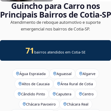
Guincho para Carro nos
Principais Bairros de Cotia‑SP
Atendimento de reboque automotivo e suporte
emergencial nos bairros de Cotia‑SP.
71
bairros atendidos em
Cotia
-
SE
Água Espraiada
Aguassaí
Algarve
Altos de Caucaia
Área Rural de Cotia
Cândido Pinto
Caputera
Centro
Chácara Pavoeiro
Chácara Real