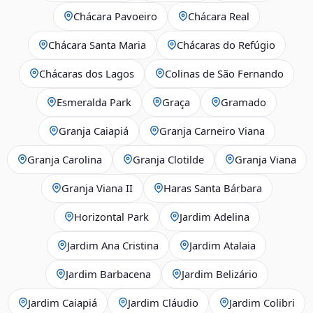
Chácara Pavoeiro
Chácara Real
Chácara Santa Maria
Chácaras do Refúgio
Chácaras dos Lagos
Colinas de São Fernando
Esmeralda Park
Graça
Gramado
Granja Caiapiá
Granja Carneiro Viana
Granja Carolina
Granja Clotilde
Granja Viana
Granja Viana II
Haras Santa Bárbara
Horizontal Park
Jardim Adelina
Jardim Ana Cristina
Jardim Atalaia
Jardim Barbacena
Jardim Belizário
Jardim Caiapiá
Jardim Cláudio
Jardim Colibri