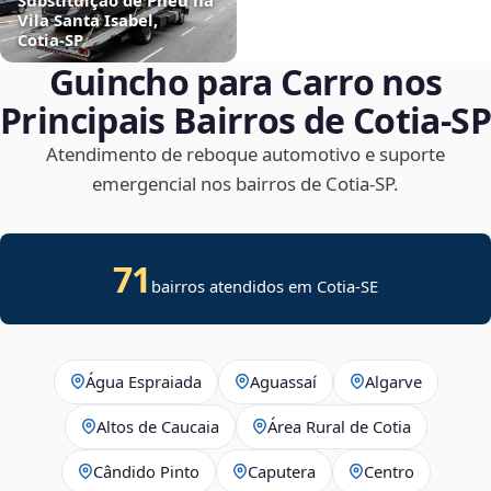
Vila Santa Isabel,
Cotia‑SP
Guincho para Carro nos
Principais Bairros de Cotia‑SP
Atendimento de reboque automotivo e suporte
emergencial nos bairros de Cotia‑SP.
71
bairros atendidos em
Cotia
-
SE
Água Espraiada
Aguassaí
Algarve
Altos de Caucaia
Área Rural de Cotia
Cândido Pinto
Caputera
Centro