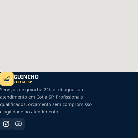
GUINCHO
COTIA
-
SP
Serviços de guincho 24h e reboque com
atendimento em
Cotia
-
SP
. Profissionais
qualificados, orçamento sem compromisso
e agilidade no atendimento.