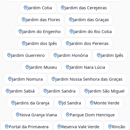
Jardim Cotia
Jardim das Cerejeiras
Jardim das Flores
Jardim das Graças
Jardim do Engenho
Jardim do Rio Cotia
Jardim dos Ipês
Jardim dos Pereiras
Jardim Guerreiro
Jardim Honória
Jardim Ipês
Jardim Museu
Jardim Nara Lúcia
Jardim Nomura
Jardim Nossa Senhora das Graças
Jardim Sabiá
Jardim Sandra
Jardim São Miguel
Jardins da Granja
Jd Sandra
Monte Verde
Nova Granja Viana
Parque Dom Henrique
Portal da Primavera
Reserva Vale Verde
Rincão