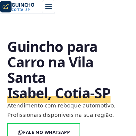
GUINCHO
COTIA
-
SP
Guincho para
Carro na Vila
Santa
Isabel, Cotia‑SP
Atendimento com reboque automotivo.
Profissionais disponíveis na sua região.
FALE NO WHATSAPP