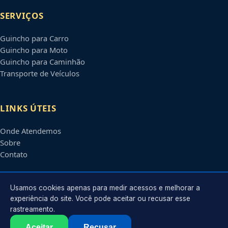
SERVIÇOS
Guincho para Carro
Guincho para Moto
Guincho para Caminhão
Transporte de Veículos
LINKS ÚTEIS
Onde Atendemos
Sobre
Contato
CONTATO
Usamos cookies apenas para medir acessos e melhorar a
experiência do site. Você pode aceitar ou recusar esse
rastreamento.
Atendimento em
Cotia
-
SP
e regiões parceiras
contato@guinchosemcotia.com.br
Aceitar
Recusar