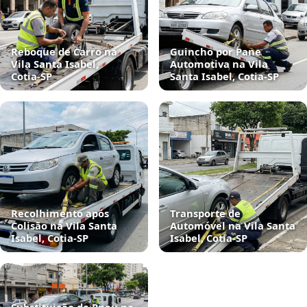
Reboque de Carro na
Guincho por Pane
Vila Santa Isabel,
Automotiva na Vila
Cotia‑SP
Santa Isabel, Cotia‑SP
Recolhimento após
Transporte de
Colisão na Vila Santa
Automóvel na Vila Santa
Isabel, Cotia‑SP
Isabel, Cotia‑SP
Substituição de Pneu na