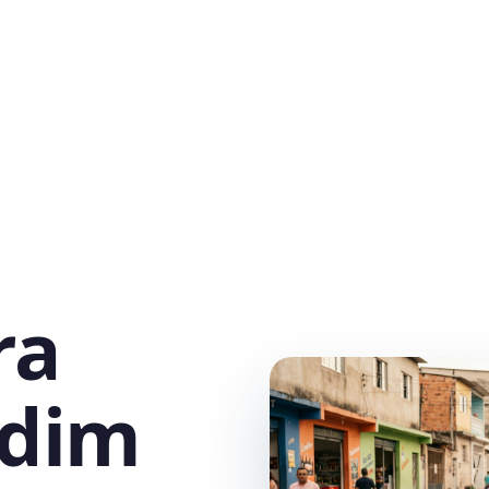
ra
rdim