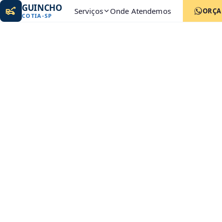
GUINCHO
Serviços
Onde Atendemos
ORÇ
COTIA
-
SP