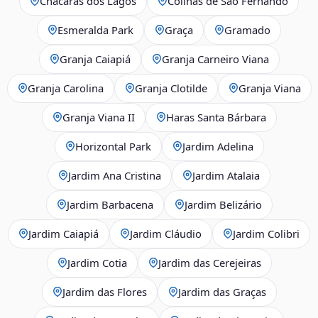
Chácaras dos Lagos
Colinas de São Fernando
Esmeralda Park
Graça
Gramado
Granja Caiapiá
Granja Carneiro Viana
Granja Carolina
Granja Clotilde
Granja Viana
Granja Viana II
Haras Santa Bárbara
Horizontal Park
Jardim Adelina
Jardim Ana Cristina
Jardim Atalaia
Jardim Barbacena
Jardim Belizário
Jardim Caiapiá
Jardim Cláudio
Jardim Colibri
Jardim Cotia
Jardim das Cerejeiras
Jardim das Flores
Jardim das Graças