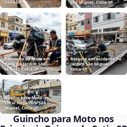
Cotia‑SP
São Miguel, Cotia‑SP
Remoção de Moto em
Resgate em Acidente no
Pane no Jardim São
Jardim São Miguel,
Miguel, Cotia‑SP
Cotia‑SP
Auxílio para Moto no
Local no Jardim São
Miguel, Cotia‑SP
Guincho para Moto nos