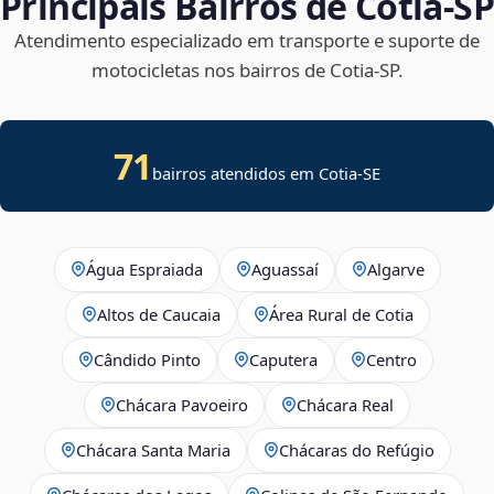
Principais Bairros de Cotia‑SP
Atendimento especializado em transporte e suporte de
motocicletas nos bairros de Cotia‑SP.
71
bairros atendidos em
Cotia
-
SE
Água Espraiada
Aguassaí
Algarve
Altos de Caucaia
Área Rural de Cotia
Cândido Pinto
Caputera
Centro
Chácara Pavoeiro
Chácara Real
Chácara Santa Maria
Chácaras do Refúgio