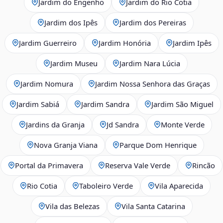
Jardim do Engenho
Jardim do Rio Cotia
Jardim dos Ipês
Jardim dos Pereiras
Jardim Guerreiro
Jardim Honória
Jardim Ipês
Jardim Museu
Jardim Nara Lúcia
Jardim Nomura
Jardim Nossa Senhora das Graças
Jardim Sabiá
Jardim Sandra
Jardim São Miguel
Jardins da Granja
Jd Sandra
Monte Verde
Nova Granja Viana
Parque Dom Henrique
Portal da Primavera
Reserva Vale Verde
Rincão
Rio Cotia
Taboleiro Verde
Vila Aparecida
Vila das Belezas
Vila Santa Catarina