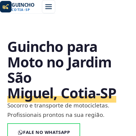
GUINCHO
COTIA
-
SP
Guincho para
Moto no Jardim
São
Miguel, Cotia‑SP
Socorro e transporte de motocicletas.
Profissionais prontos na sua região.
FALE NO WHATSAPP