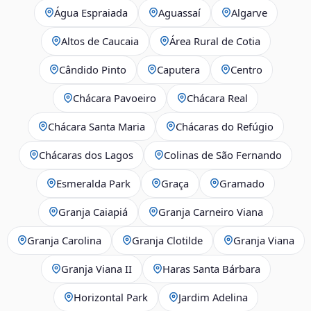
Água Espraiada
Aguassaí
Algarve
Altos de Caucaia
Área Rural de Cotia
Cândido Pinto
Caputera
Centro
Chácara Pavoeiro
Chácara Real
Chácara Santa Maria
Chácaras do Refúgio
Chácaras dos Lagos
Colinas de São Fernando
Esmeralda Park
Graça
Gramado
Granja Caiapiá
Granja Carneiro Viana
Granja Carolina
Granja Clotilde
Granja Viana
Granja Viana II
Haras Santa Bárbara
Horizontal Park
Jardim Adelina