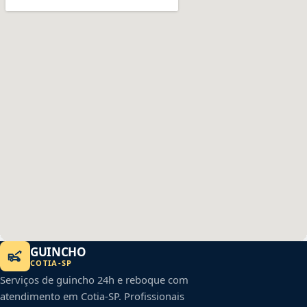
GUINCHO
COTIA
-
SP
Serviços de guincho 24h e reboque com
atendimento em
Cotia
-
SP
. Profissionais