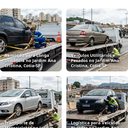
Remoção para Longa
Veículos Utilitários e
Distância no Jardim Ana
Pesados no Jardim Ana
Cristina, Cotia‑SP
Cristina, Cotia‑SP
Transporte de
Logística para Veículos
Motocicletas no Jardim
Parados no Jardim Ana