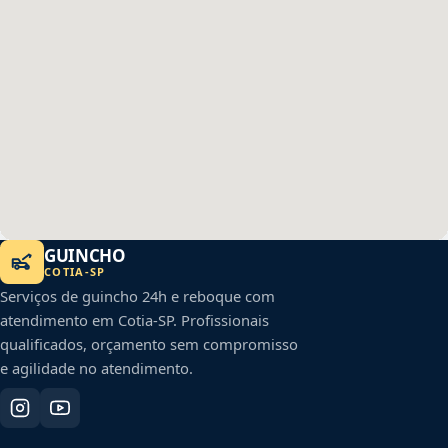
GUINCHO
COTIA
-
SP
Serviços de guincho 24h e reboque com
atendimento em
Cotia
-
SP
. Profissionais
qualificados, orçamento sem compromisso
e agilidade no atendimento.