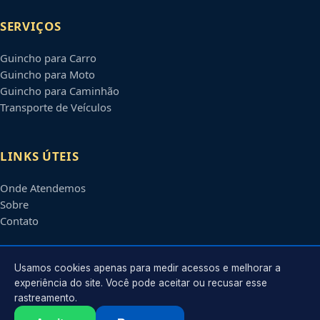
SERVIÇOS
Guincho para Carro
Guincho para Moto
Guincho para Caminhão
Transporte de Veículos
LINKS ÚTEIS
Onde Atendemos
Sobre
Contato
CONTATO
Usamos cookies apenas para medir acessos e melhorar a
experiência do site. Você pode aceitar ou recusar esse
rastreamento.
Atendimento em
Cotia
-
SP
e regiões parceiras
contato@guinchosemcotia.com.br