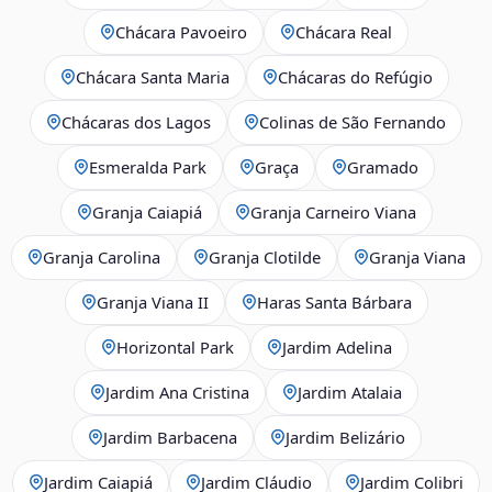
Chácara Pavoeiro
Chácara Real
Chácara Santa Maria
Chácaras do Refúgio
Chácaras dos Lagos
Colinas de São Fernando
Esmeralda Park
Graça
Gramado
Granja Caiapiá
Granja Carneiro Viana
Granja Carolina
Granja Clotilde
Granja Viana
Granja Viana II
Haras Santa Bárbara
Horizontal Park
Jardim Adelina
Jardim Ana Cristina
Jardim Atalaia
Jardim Barbacena
Jardim Belizário
Jardim Caiapiá
Jardim Cláudio
Jardim Colibri