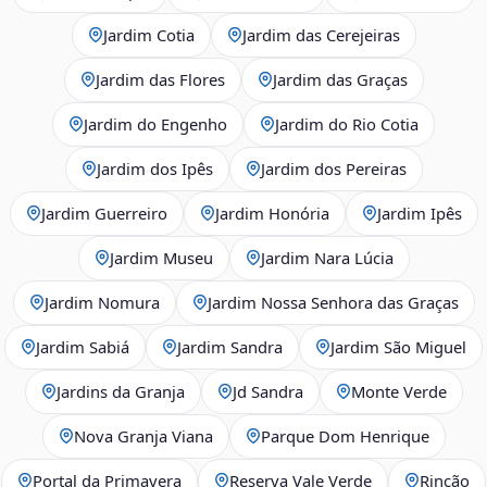
Jardim Cotia
Jardim das Cerejeiras
Jardim das Flores
Jardim das Graças
Jardim do Engenho
Jardim do Rio Cotia
Jardim dos Ipês
Jardim dos Pereiras
Jardim Guerreiro
Jardim Honória
Jardim Ipês
Jardim Museu
Jardim Nara Lúcia
Jardim Nomura
Jardim Nossa Senhora das Graças
Jardim Sabiá
Jardim Sandra
Jardim São Miguel
Jardins da Granja
Jd Sandra
Monte Verde
Nova Granja Viana
Parque Dom Henrique
Portal da Primavera
Reserva Vale Verde
Rincão