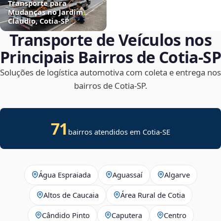
Transporte para
Mudanças no Jardim
Cláudio, Cotia‑SP
Transporte de Veículos nos
Principais Bairros de Cotia‑SP
Soluções de logística automotiva com coleta e entrega nos
bairros de Cotia‑SP.
71
bairros atendidos em
Cotia
-
SE
Água Espraiada
Aguassaí
Algarve
Altos de Caucaia
Área Rural de Cotia
Cândido Pinto
Caputera
Centro