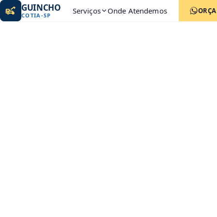
GUINCHO
Serviços
Onde Atendemos
ORÇ
COTIA
-
SP