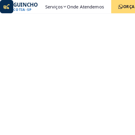
GUINCHO
Serviços
Onde Atendemos
ORÇ
COTIA
-
SP