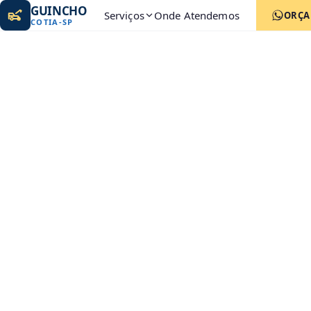
GUINCHO
Serviços
Onde Atendemos
ORÇ
COTIA
-
SP