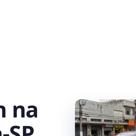
h na
a‑SP