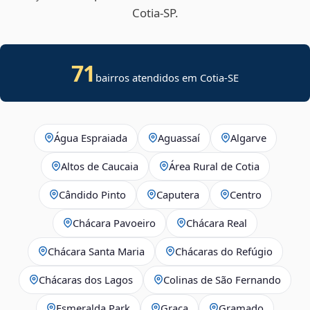
Cotia‑SP.
71
bairros atendidos em
Cotia
-
SE
Água Espraiada
Aguassaí
Algarve
Altos de Caucaia
Área Rural de Cotia
Cândido Pinto
Caputera
Centro
Chácara Pavoeiro
Chácara Real
Chácara Santa Maria
Chácaras do Refúgio
Chácaras dos Lagos
Colinas de São Fernando
Esmeralda Park
Graça
Gramado