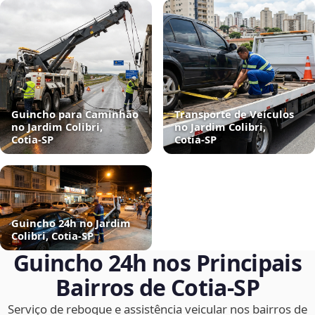
Guincho para Caminhão
Transporte de Veículos
no Jardim Colibri,
no Jardim Colibri,
Cotia‑SP
Cotia‑SP
Guincho 24h no Jardim
Colibri, Cotia‑SP
Guincho 24h nos Principais
Bairros de Cotia‑SP
Serviço de reboque e assistência veicular nos bairros de