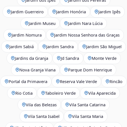
Jardim Guerreiro
Jardim Honória
Jardim Ipês
Jardim Museu
Jardim Nara Lúcia
Jardim Nomura
Jardim Nossa Senhora das Graças
Jardim Sabiá
Jardim Sandra
Jardim São Miguel
Jardins da Granja
Jd Sandra
Monte Verde
Nova Granja Viana
Parque Dom Henrique
Portal da Primavera
Reserva Vale Verde
Rincão
Rio Cotia
Taboleiro Verde
Vila Aparecida
Vila das Belezas
Vila Santa Catarina
Vila Santa Isabel
Vila Santa Maria