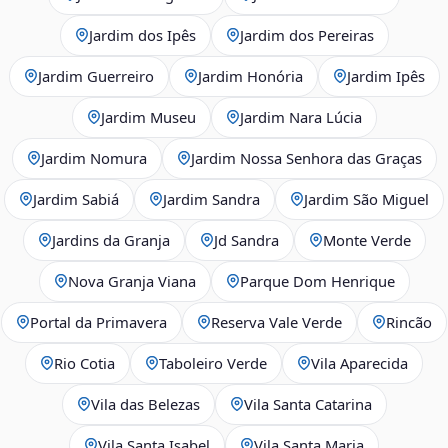
Jardim dos Ipês
Jardim dos Pereiras
Jardim Guerreiro
Jardim Honória
Jardim Ipês
Jardim Museu
Jardim Nara Lúcia
Jardim Nomura
Jardim Nossa Senhora das Graças
Jardim Sabiá
Jardim Sandra
Jardim São Miguel
Jardins da Granja
Jd Sandra
Monte Verde
Nova Granja Viana
Parque Dom Henrique
Portal da Primavera
Reserva Vale Verde
Rincão
Rio Cotia
Taboleiro Verde
Vila Aparecida
Vila das Belezas
Vila Santa Catarina
Vila Santa Isabel
Vila Santa Maria