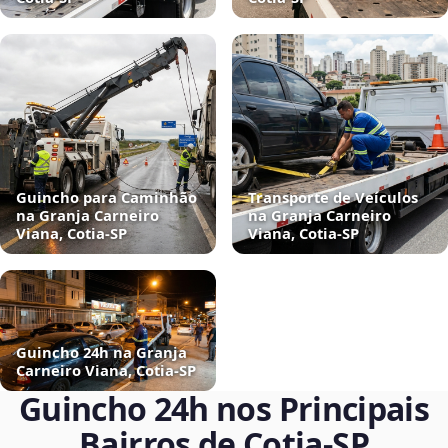
Guincho para Caminhão
Transporte de Veículos
na Granja Carneiro
na Granja Carneiro
Viana, Cotia‑SP
Viana, Cotia‑SP
Guincho 24h na Granja
Carneiro Viana, Cotia‑SP
Guincho 24h nos Principais
Bairros de Cotia‑SP