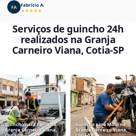
Fabrício A.
FA
Serviços de guincho 24h
realizados na Granja
Carneiro Viana, Cotia‑SP
Guincho para Carro na
Guincho para Moto na
Granja Carneiro Viana,
Granja Carneiro Viana,
Cotia‑SP
Cotia‑SP