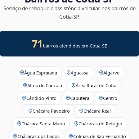
Serviço de reboque e assistência veicular nos bairros de
Cotia‑SP.
71
bairros atendidos em
Cotia
-
SE
Água Espraiada
Aguassaí
Algarve
Altos de Caucaia
Área Rural de Cotia
Cândido Pinto
Caputera
Centro
Chácara Pavoeiro
Chácara Real
Chácara Santa Maria
Chácaras do Refúgio
Chácaras dos Lagos
Colinas de São Fernando