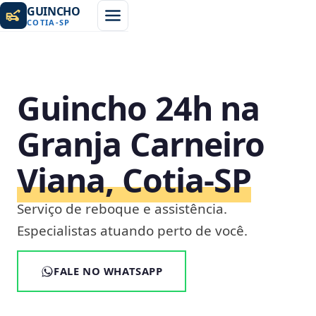
GUINCHO
COTIA
-
SP
Guincho 24h na
Granja Carneiro
Viana, Cotia‑SP
Serviço de reboque e assistência.
Especialistas atuando perto de você.
FALE NO WHATSAPP