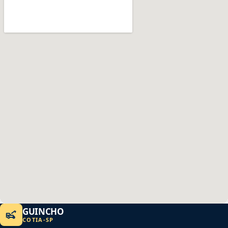
GUINCHO
COTIA
-
SP