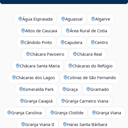
Água Espraiada
Aguassaí
Algarve
Altos de Caucaia
Área Rural de Cotia
Cândido Pinto
Caputera
Centro
Chácara Pavoeiro
Chácara Real
Chácara Santa Maria
Chácaras do Refúgio
Chácaras dos Lagos
Colinas de São Fernando
Esmeralda Park
Graça
Gramado
Granja Caiapiá
Granja Carneiro Viana
Granja Carolina
Granja Clotilde
Granja Viana
Granja Viana II
Haras Santa Bárbara