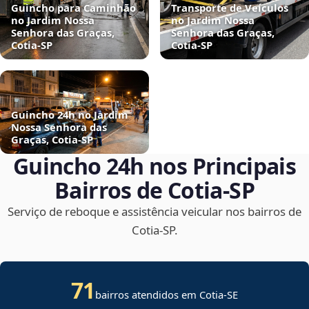
Guincho para Caminhão
Transporte de Veículos
no Jardim Nossa
no Jardim Nossa
Senhora das Graças,
Senhora das Graças,
Cotia‑SP
Cotia‑SP
Guincho 24h no Jardim
Nossa Senhora das
Graças, Cotia‑SP
Guincho 24h nos Principais
Bairros de Cotia‑SP
Serviço de reboque e assistência veicular nos bairros de
Cotia‑SP.
71
bairros atendidos em
Cotia
-
SE