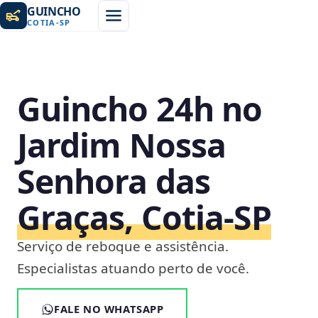
GUINCHO
COTIA
-
SP
Guincho 24h no
Jardim Nossa
Senhora das
Graças, Cotia‑SP
Serviço de reboque e assistência.
Especialistas atuando perto de você.
FALE NO WHATSAPP