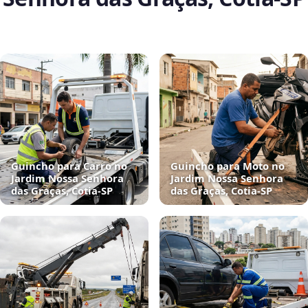
Guincho para Carro no
Guincho para Moto no
Jardim Nossa Senhora
Jardim Nossa Senhora
das Graças, Cotia‑SP
das Graças, Cotia‑SP